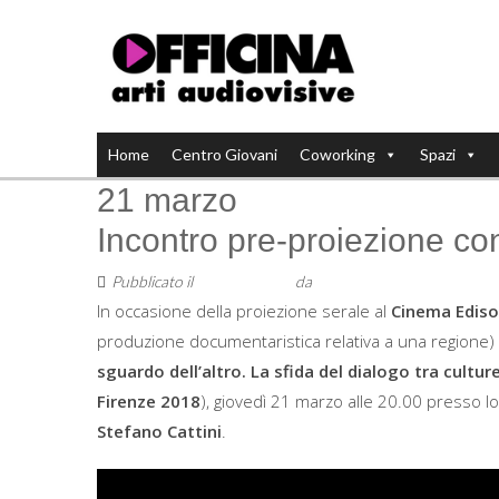
Home
Centro Giovani
Coworking
Spazi
21 marzo
Incontro pre-proiezione con
Pubblicato il
7 Marzo 2019
da
Staff
In occasione della proiezione serale al
Cinema Edis
produzione documentaristica relativa a una regione)
sguardo dell’altro. La sfida del dialogo tra culture
Firenze 2018
), giovedì 21 marzo alle 20.00 presso lo s
Stefano Cattini
.