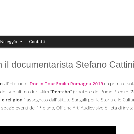
Noleggio
Contatti
 il documentarista Stefano Cattin
on
all’interno di
Doc in Tour Emilia Romagna 2019
(la prima e sol
 del suo ultimo docu-film
“Pentcho”
(vincitore del Primo Premio
‘G
 e religioni’
, assegnato dall’Istituto Sangalli per la Storia e le Cult
pazio eventi del 1° piano, Officina Arti Audiovisive è lieta di invitar