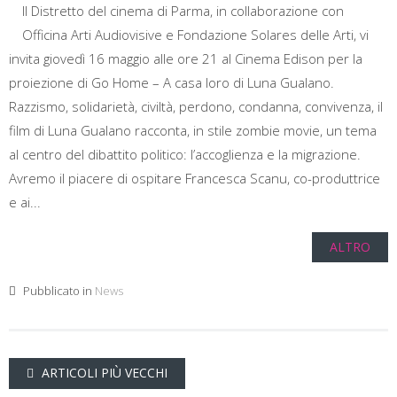
Il Distretto del cinema di Parma, in collaborazione con
Officina Arti Audiovisive e Fondazione Solares delle Arti, vi
invita giovedì 16 maggio alle ore 21 al Cinema Edison per la
proiezione di Go Home – A casa loro di Luna Gualano.
Razzismo, solidarietà, civiltà, perdono, condanna, convivenza, il
film di Luna Gualano racconta, in stile zombie movie, un tema
al centro del dibattito politico: l’accoglienza e la migrazione.
Avremo il piacere di ospitare Francesca Scanu, co-produttrice
e ai...
ALTRO
Pubblicato in
News
Navigazione
ARTICOLI PIÙ VECCHI