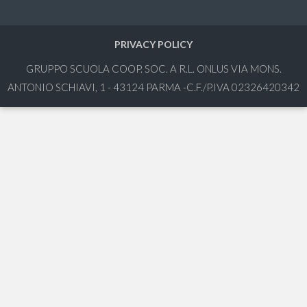
PRIVACY POLICY
GRUPPO SCUOLA COOP. SOC. A R.L. ONLUS VIA MONS.
ANTONIO SCHIAVI, 1 - 43124 PARMA -C.F./P.IVA 02326420342