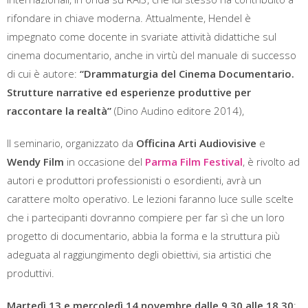
rifondare in chiave moderna. Attualmente, Hendel è
impegnato come docente in svariate attività didattiche sul
cinema documentario, anche in virtù del manuale di successo
di cui è autore:
“Drammaturgia del Cinema Documentario.
Strutture narrative ed esperienze produttive per
raccontare la realtà”
(Dino Audino editore 2014),
Il seminario, organizzato da
Officina Arti Audiovisive
e
Wendy Film
in occasione del
Parma Film Festival
, è rivolto ad
autori e produttori professionisti o esordienti, avrà un
carattere molto operativo. Le lezioni faranno luce sulle scelte
che i partecipanti dovranno compiere per far sì che un loro
progetto di documentario, abbia la forma e la struttura più
adeguata al raggiungimento degli obiettivi, sia artistici che
produttivi.
Martedì 13 e mercoledì 14 novembre dalle 9.30 alle 18.30
: