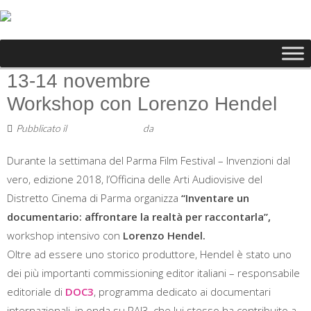
13-14 novembre
Workshop con Lorenzo Hendel
Pubblicato il
16 Ottobre 2018
da
Staff
Durante la settimana del Parma Film Festival – Invenzioni dal
vero, edizione 2018, l’Officina delle Arti Audiovisive del
Distretto Cinema di Parma organizza
“Inventare un
documentario: affrontare la realtà per raccontarla”,
workshop intensivo con
Lorenzo Hendel.
Oltre ad essere uno storico produttore, Hendel è stato uno
dei più importanti commissioning editor italiani – responsabile
editoriale di
DOC3
, programma dedicato ai documentari
internazionali, in onda su RAI3, che lui stesso ha contribuito a